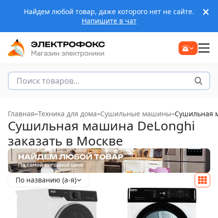
Найдем любой товар, даже которого нет не сайте.
Напишите в чат
Главная
–
Техника для дома
–
Сушильные машины
–
Сушильная м
Сушильная машина DeLonghi
заказать в Москве
По названию (а-я)