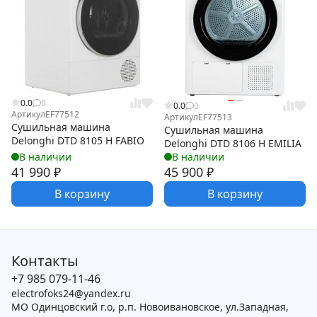
0.0
0
0.0
0
Артикул
EF77512
Артикул
EF77513
Сушильная машина
Сушильная машина
Delonghi DTD 8105 Н FABIO
Delonghi DTD 8106 H EMILIA
В наличии
В наличии
41 990
₽
45 900
₽
В корзину
В корзину
Контакты
+7 985 079-11-46
electrofoks24@yandex.ru
МО Одинцовский г.о, р.п. Новоивановское, ул.Западная,