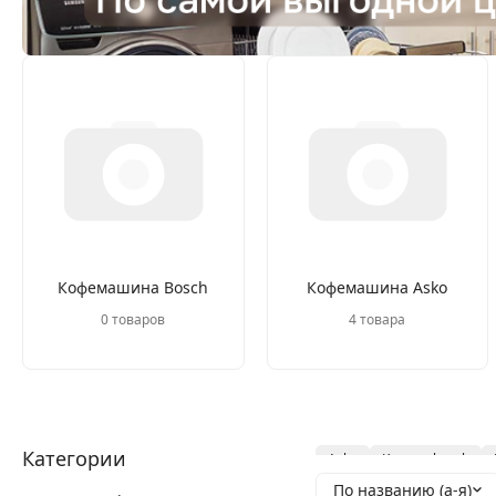
Кофемашина Bosch
Кофемашина Asko
0 товаров
4 товара
Категории
Asko
Kuppersbusch
По названию (а-я)