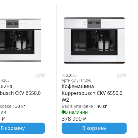
0.0
0
14265
Артикул
EF14266
шина
Кофемашина
busch CKV 6550.0
Kuppersbusch CKV 6550.0
W2
ковке :
30 кг
Вес в упаковке :
40 кг
чии
В наличии
0
₽
378 990
₽
В корзину
В корзину