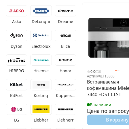
Asko
DeLonghi
Dreame
Dyson
Electrolux
Elica
HIBERG
Hisense
Honor
0.0
0
Артикул
EF13803
Встраиваемая
кофемашина Miele
7440 EDST CLST
KitFort
Korting
Kuppersb
usch
В наличии
Цена по запросу
В корзину
LG
Liebher
Liebherr