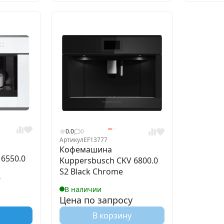
0.0
0
Артикул
EF13777
Кофемашина
6550.0
Kuppersbusch CKV 6800.0
S2 Black Chrome
г
В наличии
Цена по запросу
В корзину