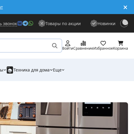
ат
ь звонок
Товары по акции
Новинки
Войти
Сравнение
Избранное
Корзина
ры
Техника для дома
Еще