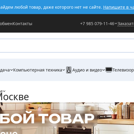
айдем любой товар, даже которого нет не сайте.
Напишите в ч
 обмен
Контакты
+7 985 079-11-46
Заказат
 дача
Компьютерная техника
Аудио и видео
Телевизо
ве
Москве