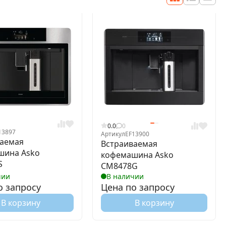
0.0
0
13897
Артикул
EF13900
ваемая
Встраиваемая
шина Asko
кофемашина Asko
S
CM8478G
чии
В наличии
о запросу
Цена по запросу
В корзину
В корзину