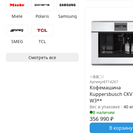
Miele
Polaris
Samsung
SMEG
TCL
Смотреть все
0.0
0
Артикул
EF14267
Кофемашина
Kuppersbusch CKV 
W3**
Вес в упаковке :
40 к
В наличии
356 990
₽
В корзину