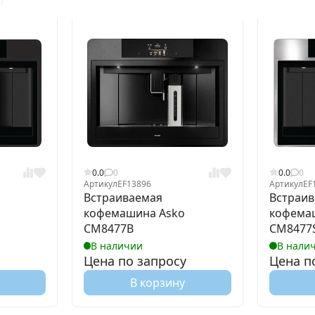
0.0
0
0.0
0
Артикул
EF13896
Артикул
EF
Встраиваемая
Встраи
кофемашина Asko
кофема
CM8477B
CM8477
В наличии
В нали
Цена по запросу
Цена п
В корзину