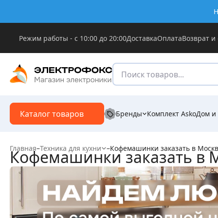
Н
Режим работы - с 10:00 до 20:00
Доставка
Оплата
Возврат и
Каталог товаров
Бренды
Комплект Asko
Дом и
Главная
–
Техника для кухни
–
Кофемашинки заказать в Моск
Кофемашинки заказать в 