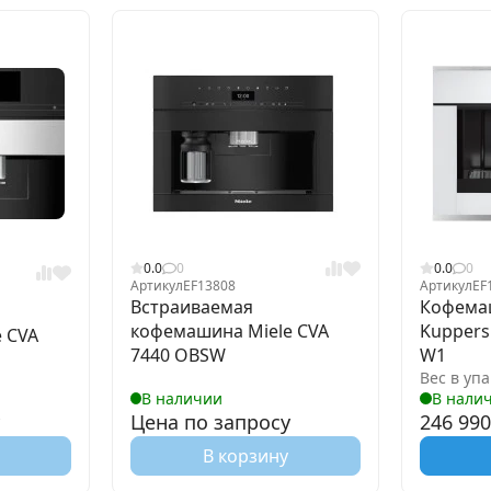
0.0
0
0.0
0
Артикул
EF13808
Артикул
EF
Встраиваемая
Кофема
кофемашина Miele CVA
Kuppers
 CVA
7440 OBSW
W1
Вес в упа
В наличии
В нали
Цена по запросу
246 99
В корзину