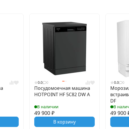
0.0
0
0.0
0
на
Посудомоечная машина
Морози
HOTPOINT HF 5C82 DW A
встраив
DF
В наличии
В нали
49 900
₽
49 900
В корзину