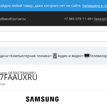
айдем любой товар, даже которого нет не сайте.
Напишите в ч
 обмен
Контакты
+7 985 079-11-46
Заказат
 дача
Компьютерная техника
Аудио и видео
Телевизо
sung QE50Q7FAAUXRU
Q7FAAUXRU
ное