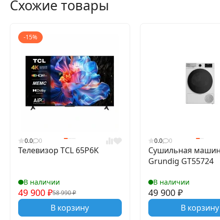
Схожие товары
-15%
0.0
0
0.0
0
Телевизор TCL 65P6K
Сушильная маши
Grundig GT55724
В наличии
В наличии
49 900
₽
49 900
₽
58 990
₽
В корзину
В корзину