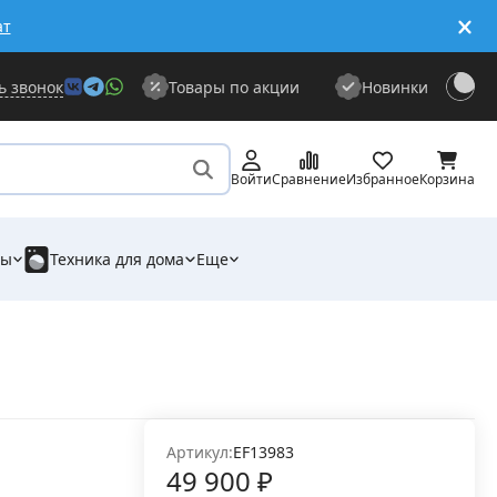
ат
ь звонок
Товары по акции
Новинки
Войти
Сравнение
Избранное
Корзина
ры
Техника для дома
Еще
Артикул:
EF13983
49 900
₽