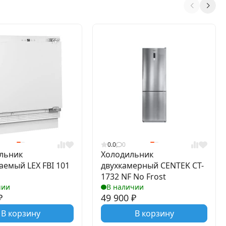
0.0
0
льник
Холодильник
аемый LEX FBI 101
двухкамерный CENTEK CT-
1732 NF No Frost
чии
В наличии
₽
49 900
₽
В корзину
В корзину