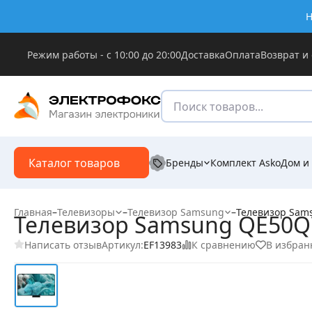
Н
Режим работы - с 10:00 до 20:00
Доставка
Оплата
Возврат и
Каталог товаров
Бренды
Комплект Asko
Дом и
Главная
–
Телевизоры
–
Телевизор Samsung
–
Телевизор Sam
Телевизор Samsung QE50
Написать отзыв
К сравнению
В избран
Артикул:
EF13983