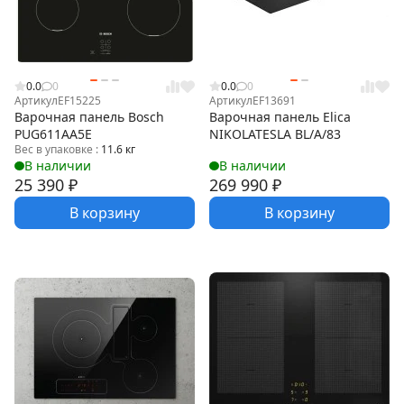
0.0
0
0.0
0
Артикул
EF15225
Артикул
EF13691
Варочная панель Bosch
Варочная панель Elica
PUG611AA5E
NIKOLATESLA BL/A/83
Вес в упаковке :
11.6 кг
В наличии
В наличии
25 390
₽
269 990
₽
В корзину
В корзину