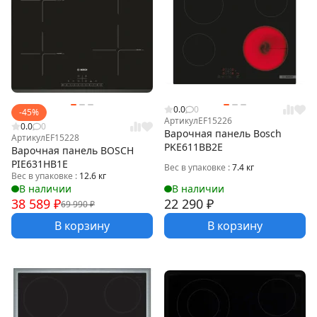
0.0
0
-45%
Артикул
EF15226
0.0
0
Варочная панель Bosch
Артикул
EF15228
PKE611BB2E
Варочная панель BOSCH
PIE631HB1E
Вес в упаковке :
7.4 кг
Вес в упаковке :
12.6 кг
В наличии
В наличии
38 589
₽
22 290
₽
69 990
₽
В корзину
В корзину