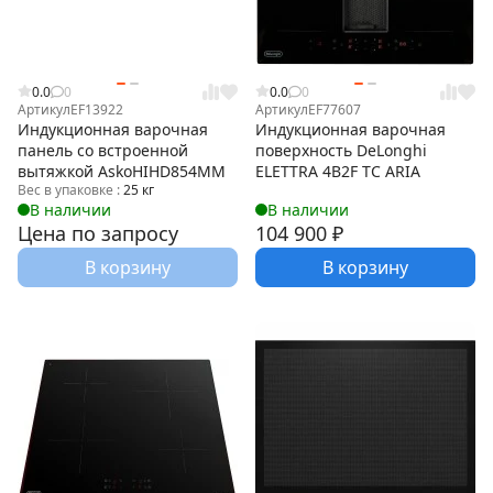
0.0
0
0.0
0
Артикул
EF13922
Артикул
EF77607
Индукционная варочная
Индукционная варочная
панель со встроенной
поверхность DeLonghi
вытяжкой AskoHIHD854MM
ELETTRA 4B2F TC ARIA
Вес в упаковке :
25 кг
В наличии
В наличии
Цена по запросу
104 900
₽
В корзину
В корзину