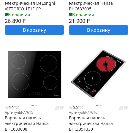
электрическая DeLonghi
электрическая Hansa
VITTORIO 1E1F CR
BHC633005
В наличии
В наличии
26 890
₽
21 900
₽
В корзину
В корзину
0.0
0
0.0
0
Артикул
EF77615
Артикул
EF77616
Варочная панель
Варочная панель
электрическая Hansa
электрическая Hansa
BHC633008
BHCI351330