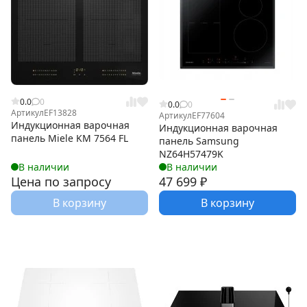
0.0
0
0.0
0
Артикул
EF13828
Артикул
EF77604
Индукционная варочная
Индукционная варочная
панель Miele KM 7564 FL
панель Samsung
NZ64H57479K
В наличии
В наличии
Цена по запросу
47 699
₽
В корзину
В корзину