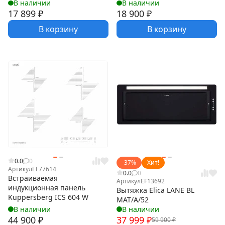
В наличии
В наличии
17 899
₽
18 900
₽
В корзину
В корзину
0.0
0
-37%
Хит!
Артикул
EF77614
0.0
0
Встраиваемая
Артикул
EF13692
индукционная панель
Вытяжка Elica LANE BL
Kuppersberg ICS 604 W
MAT/A/52
В наличии
В наличии
44 900
₽
37 999
₽
59 900
₽