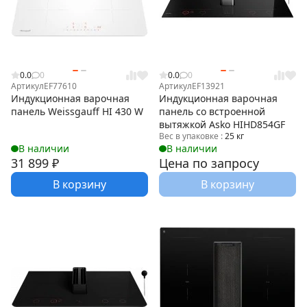
0.0
0
0.0
0
Артикул
EF77610
Артикул
EF13921
Индукционная варочная
Индукционная варочная
панель Weissgauff HI 430 W
панель со встроенной
вытяжкой Asko HIHD854GF
Вес в упаковке :
25 кг
В наличии
В наличии
31 899
₽
Цена по запросу
В корзину
В корзину