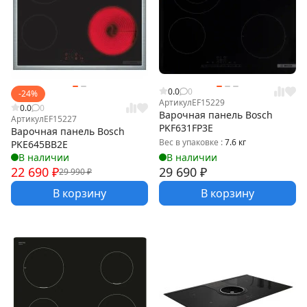
0.0
0
-24%
Артикул
EF15229
0.0
0
Варочная панель Bosch
Артикул
EF15227
PKF631FP3E
Варочная панель Bosch
Вес в упаковке :
7.6 кг
PKE645BB2E
В наличии
В наличии
22 690
₽
29 690
₽
29 990
₽
В корзину
В корзину