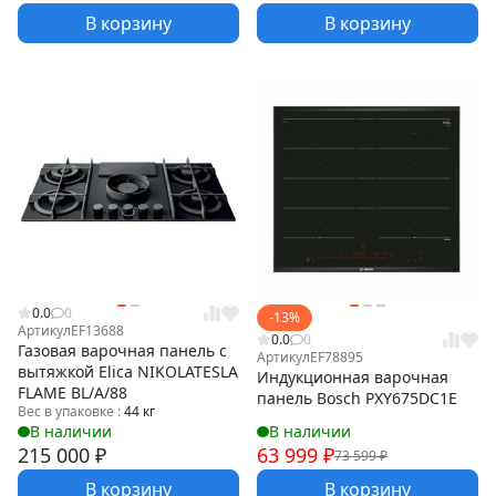
В корзину
В корзину
0.0
0
-13%
Артикул
EF13688
0.0
0
Газовая варочная панель с
Артикул
EF78895
вытяжкой Elica NIKOLATESLA
Индукционная варочная
FLAME BL/A/88
панель Bosch PXY675DC1E
Вес в упаковке :
44 кг
В наличии
В наличии
215 000
₽
63 999
₽
73 599
₽
В корзину
В корзину