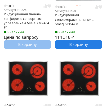
0.0
0
0.0
0
Артикул
EF13824
Артикул
EF14901
Индукционная панель
Индукционная
конфорок с сенсорным
стеклокерамич. панель
управлением Miele KM7464
Smeg SI964XM
FR
В наличии
В наличии
Цена по запросу
114 316
₽
В корзину
В корзину
0.0
0
0.0
0