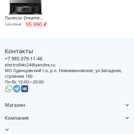
Пылесос Dreame
X60 Ultra Complete
95 990
₽
123 700
₽
Black
Контакты
+7 985 079-11-46
electrofoks24@yandex.ru
МО Одинцовский г.о, р.п. Новоивановское, ул.Западная,
строение 100
Пн-Вс 10:00—20:00
Магазин
Компания