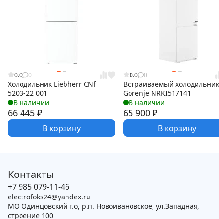
0.0
0
0.0
0
Холодильник Liebherr CNf
Встраиваемый холодильник
5203-22 001
Gorenje NRKI517141
В наличии
В наличии
66 445
₽
65 900
₽
В корзину
В корзину
Контакты
+7 985 079-11-46
electrofoks24@yandex.ru
МО Одинцовский г.о, р.п. Новоивановское, ул.Западная,
строение 100