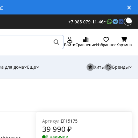
ат
+7 985 079-11-46
Войти
Сравнение
Избранное
Корзина
ка для дома
Еще
Хиты
Бренды
Артикул:
EF15175
39 990
₽
В наличии