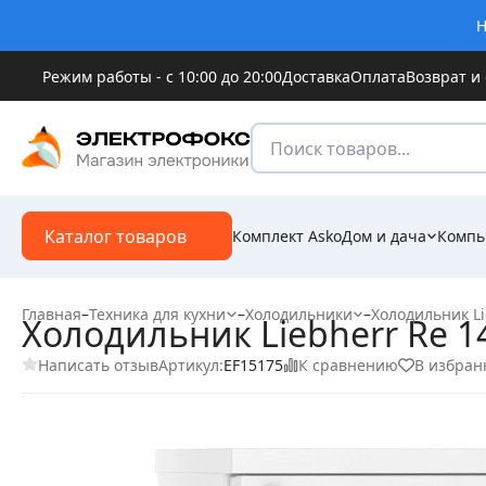
Н
Режим работы - с 10:00 до 20:00
Доставка
Оплата
Возврат и
Каталог товаров
Комплект Asko
Дом и дача
Компь
Главная
–
Техника для кухни
–
Холодильники
–
Холодильник Li
Холодильник Liebherr Re 1
Написать отзыв
К сравнению
В избран
Артикул:
EF15175