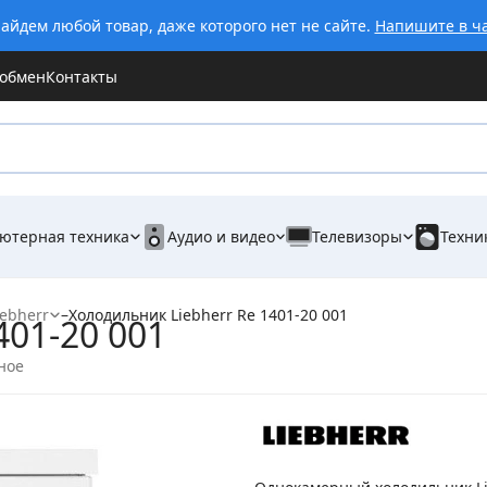
айдем любой товар, даже которого нет не сайте.
Напишите в ч
 обмен
Контакты
ютерная техника
Аудио и видео
Телевизоры
Техни
ebherr
–
Холодильник Liebherr Re 1401-20 001
401-20 001
ное