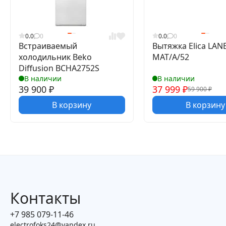
0.0
0
0.0
0
Встраиваемый
Вытяжка Elica LAN
холодильник Beko
MAT/A/52
Diffusion BCHA2752S
В наличии
В наличии
39 900
₽
37 999
₽
59 900
₽
В корзину
В корзину
Контакты
+7 985 079-11-46
electrofoks24@yandex.ru