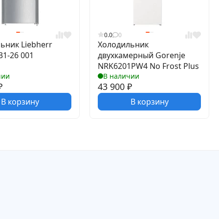
0.0
0
ьник Liebherr
Холодильник
31-26 001
двухкамерный Gorenje
NRK6201PW4 No Frost Plus
чии
В наличии
₽
43 900
₽
В корзину
В корзину