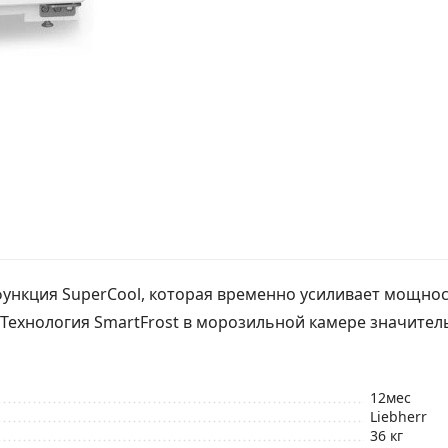
функция SuperCool, которая временно усиливает мощнос
. Технология SmartFrost в морозильной камере значител
12мес
Liebherr
36 кг