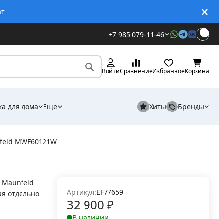
ат
+7 985 079-11-46
Войти
Сравнение
Избранное
Корзина
ка для дома
Еще
Хиты
Бренды
feld MWF60121W
 Maunfeld
Артикул:
EF77659
я отдельно
32 900
₽
В наличии