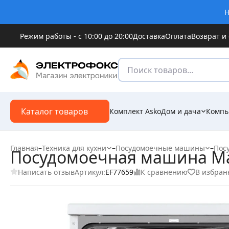
Н
Режим работы - с 10:00 до 20:00
Доставка
Оплата
Возврат и
Каталог товаров
Комплект Asko
Дом и дача
Компь
Главная
–
Техника для кухни
–
Посудомоечные машины
–
Пос
Посудомоечная машина M
Написать отзыв
К сравнению
В избран
Артикул:
EF77659