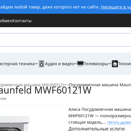
айдем любой товар, даже которого нет не сайте.
Напишите в ч
 обмен
Контакты
ютерная техника
Аудио и видео
Телевизоры
Техни
удомоечная машина MAUNFELD
–
Посудомоечная машина Maun
aunfeld MWF60121W
ное
Алиса Посудомоечная машина
MWF60121W — полноразмерна
стоящая модель,...
Читать далее
Дополнительные услуги: