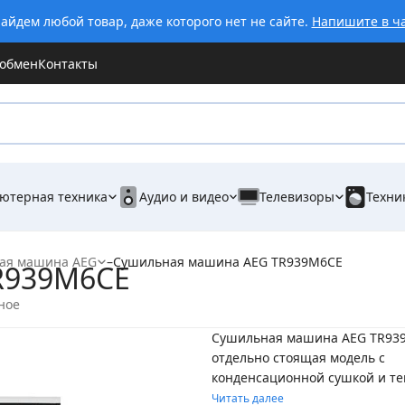
айдем любой товар, даже которого нет не сайте.
Напишите в ч
 обмен
Контакты
ютерная техника
Аудио и видео
Телевизоры
Техни
ая машина AEG
–
Сушильная машина AEG TR939M6CE
R939M6CE
ное
Сушильная машина AEG TR93
отдельно стоящая модель с
конденсационной сушкой и те
Читать далее