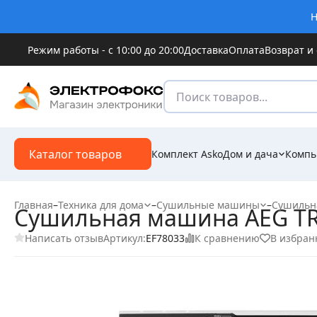
Н
Режим работы - с 10:00 до 20:00
Доставка
Оплата
Возврат и
Каталог товаров
Комплект Asko
Дом и дача
Компь
Главная
–
Техника для дома
–
Сушильные машины
–
Сушильн
Сушильная машина AEG T
Написать отзыв
К сравнению
В избран
Артикул:
EF78033