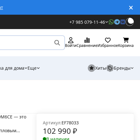
ат
+7 985 079-11-46
Войти
Сравнение
Избранное
Корзина
ка для дома
Еще
Хиты
Бренды
9M6CE — это
Артикул:
EF78033
102 990
₽
пловым...
В наличии