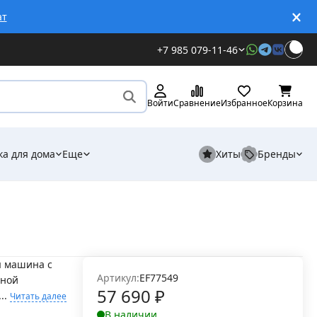
ат
+7 985 079-11-46
Войти
Сравнение
Избранное
Корзина
ка для дома
Еще
Хиты
Бренды
я машина с
Артикул:
EF77549
ьной
57 690
₽
..
Читать далее
В наличии