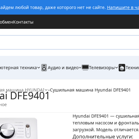
айдем любой товар, даже которого нет не сайте.
Напишите в ч
 обмен
Контакты
ютерная техника
Аудио и видео
Телевизоры
Техни
ая машина HYUNDAI
–
Сушильная машина Hyundai DFE9401
i DFE9401
ное
Hyundai DFE9401 — сушильна
тепловым насосом и фронтал
загрузкой. Модель отличается.
Дополнительные услуги: