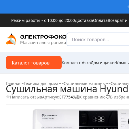
Н
Режим работы - с 10:00 до 20:00
Доставка
Оплата
Возврат и
Каталог товаров
Комплект Asko
Дом и дача
Компь
Главная
–
Техника для дома
–
Сушильные машины
–
Сушильн
Сушильная машина Hyunda
Написать отзыв
К сравнению
В избран
Артикул:
EF77549