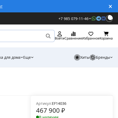
ат
+7 985 079-11-46
Войти
Сравнение
Избранное
Корзина
ка для дома
Еще
Хиты
Бренды
Артикул:
EF14036
467 900
₽
В наличии