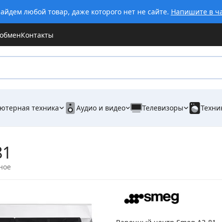
айдем любой товар, даже которого нет не сайте.
Напишите в ч
 обмен
Контакты
ютерная техника
Аудио и видео
Телевизоры
Техни
81
ное