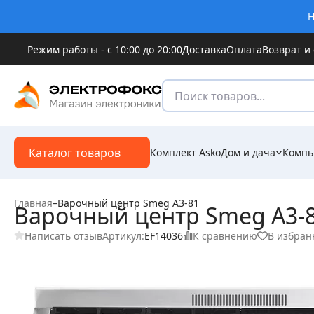
Н
Режим работы - с 10:00 до 20:00
Доставка
Оплата
Возврат и
Каталог товаров
Комплект Asko
Дом и дача
Компь
Главная
–
Варочный центр Smeg A3-81
Варочный центр Smeg A3-
Написать отзыв
К сравнению
В избран
Артикул:
EF14036