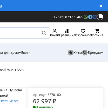
ат
+7 985 079-11-46
Войти
Сравнение
Избранное
Корзина
ка для дома
Еще
Хиты
Бренды
ndai WMD7228
шина Hyundai
Артикул:
EF78160
льной
62 997
₽
Читать далее
В наличии