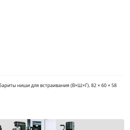
бариты ниши для встраивания (В×Ш×Г). 82 × 60 × 58