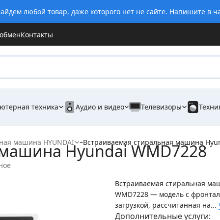
айдем любой товар, даже которого нет не сайте.
Напишите в ч
 обмен
Контакты
ютерная техника
Аудио и видео
Телевизоры
Техни
ная машина HYUNDAI
–
Встраиваемая стиральная машина Hyu
 машина Hyundai WMD7228
ное
Встраиваемая стиральная ма
WMD7228 — модель с фронта
загрузкой, рассчитанная на...
Дополнительные услуги: