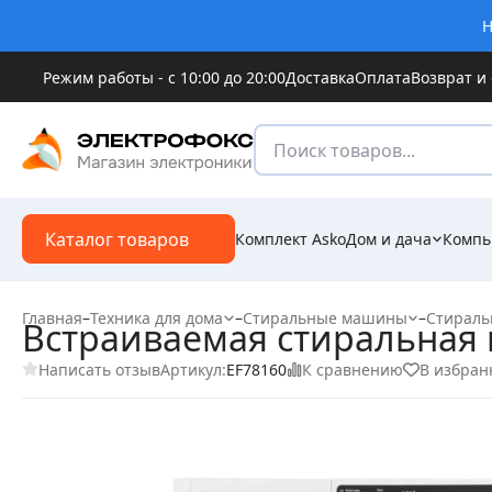
Н
Режим работы - с 10:00 до 20:00
Доставка
Оплата
Возврат и
Каталог товаров
Комплект Asko
Дом и дача
Компь
Главная
–
Техника для дома
–
Стиральные машины
–
Стираль
Встраиваемая стиральная
Написать отзыв
К сравнению
В избран
Артикул:
EF78160