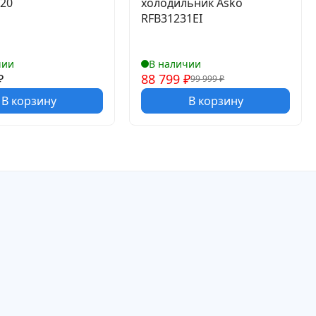
220
холодильник Asko
RFB31231EI
чии
В наличии
₽
88 799
₽
99 999
₽
В корзину
В корзину