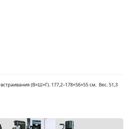
встраивания (В×Ш×Г). 177,2–178×56×55 см. Вес. 51,3