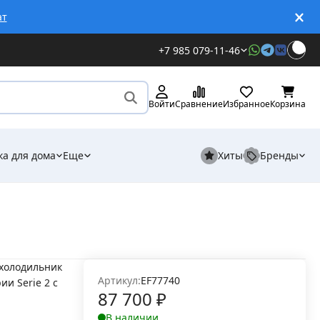
ат
+7 985 079-11-46
Войти
Сравнение
Избранное
Корзина
ка для дома
Еще
Хиты
Бренды
холодильник
Артикул:
EF77740
и Serie 2 с
87 700
₽
В наличии