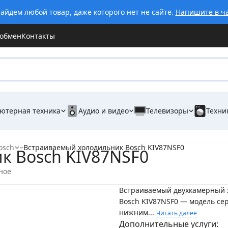
айдем любой товар, даже которого нет не сайте.
Напишите в ч
 обмен
Контакты
ютерная техника
Аудио и видео
Телевизоры
Техни
osch
–
Встраиваемый холодильник Bosch KIV87NSF0
к Bosch KIV87NSF0
ное
Встраиваемый двухкамерный 
Bosch KIV87NSF0 — модель сери
нижним...
Читать далее
Дополнительные услуги: