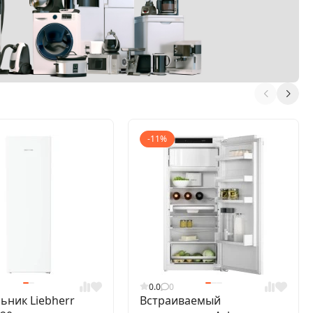
-11%
0.0
0
ьник Liebherr
Встраиваемый