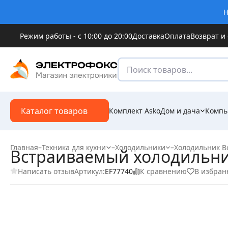
Н
Режим работы - с 10:00 до 20:00
Доставка
Оплата
Возврат и
Каталог товаров
Комплект Asko
Дом и дача
Компь
Главная
–
Техника для кухни
–
Холодильники
–
Холодильник B
Встраиваемый холодильни
Написать отзыв
К сравнению
В избран
Артикул:
EF77740