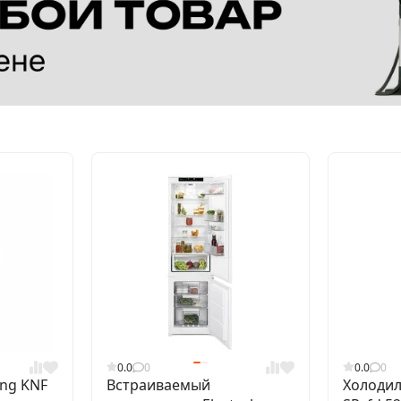
0.0
0
0.0
0
ing KNF
Встраиваемый
Холодил