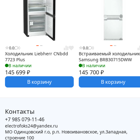
0.0
0
0.0
0
Холодильник Liebherr CNbdd
Встраиваемый холодильник
7723 Plus
Samsung BRB30715DWW
В наличии
В наличии
145 699
₽
145 700
₽
В корзину
В корзину
Контакты
+7 985 079-11-46
electrofoks24@yandex.ru
МО Одинцовский г.о, р.п. Новоивановское, ул.Западная,
строение 100