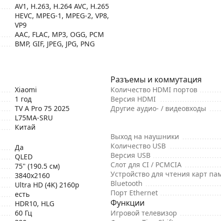
AV1, H.263, H.264 AVC, H.265
HEVC, MPEG-1, MPEG-2, VP8,
VP9
AAC, FLAC, MP3, OGG, PCM
BMP, GIF, JPEG, JPG, PNG
Разъемы и коммутация
Xiaomi
Количество HDMI портов
1 год
Версия HDMI
TV A Pro 75 2025
Другие аудио- / видеовходы
L75MA-SRU
Китай
Выход на наушники
Количество USB
Да
Версия USB
QLED
Слот для CI / PCMCIA
75" (190.5 см)
Устройство для чтения карт па
3840x2160
Bluetooth
Ultra HD (4K) 2160p
Порт Ethernet
есть
Функции
HDR10, HLG
60 Гц
Игровой телевизор