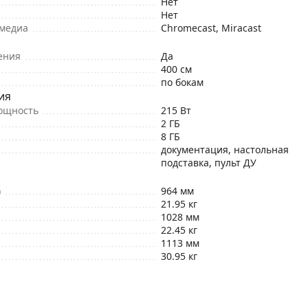
Нет
Нет
имедиа
Chromecast, Miracast
ения
Да
400 см
по бокам
ия
ощность
215 Вт
2 ГБ
8 ГБ
документация, настольная
подставка, пульт ДУ
)
964 мм
21.95 кг
1028 мм
22.45 кг
1113 мм
30.95 кг