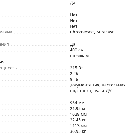
Да
Нет
Нет
Нет
имедиа
Chromecast, Miracast
ения
Да
400 см
по бокам
ия
ощность
215 Вт
2 ГБ
8 ГБ
документация, настольная
подставка, пульт ДУ
)
964 мм
21.95 кг
1028 мм
22.45 кг
1113 мм
30.95 кг