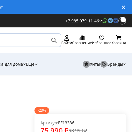
ат
+7 985 079-11-46
Войти
Сравнение
Избранное
Корзина
ка для дома
Еще
Хиты
Бренды
-23%
Артикул:
EF13386
75 990
₽
98 990
₽