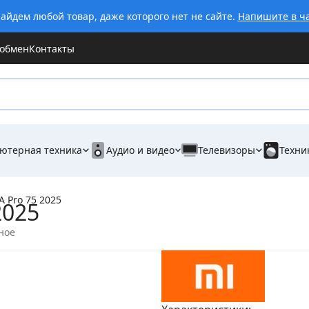
айдем любой товар, даже которого нет не сайте.
Напишите в ч
 обмен
Контакты
ютерная техника
Аудио и видео
Телевизоры
Техни
A Pro 75 2025
2025
ное