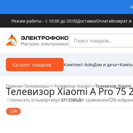
Н
Режим работы - с 10:00 до 20:00
Доставка
Оплата
Возврат и
Каталог товаров
Комплект Asko
Дом и дача
Компь
Главная
–
Телевизоры
–
Телевизор Xiaomi
–
Телевизор Xiaomi 
Телевизор Xiaomi A Pro 75 
Написать отзыв
К сравнению
В избран
Артикул:
EF13386
-23%