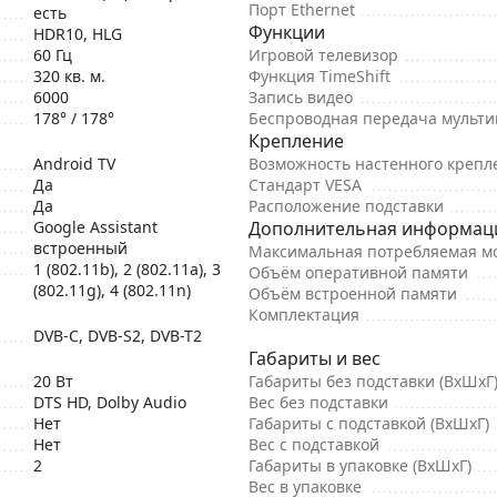
Порт Ethernet
есть
Функции
HDR10, HLG
60 Гц
Игровой телевизор
320 кв. м.
Функция TimeShift
6000
Запись видео
178° / 178°
Беспроводная передача мульт
Крепление
Android TV
Возможность настенного крепл
Да
Стандарт VESA
Да
Расположение подставки
Google Assistant
Дополнительная информац
встроенный
Максимальная потребляемая м
1 (802.11b), 2 (802.11a), 3
Объём оперативной памяти
(802.11g), 4 (802.11n)
Объём встроенной памяти
Комплектация
DVB-C, DVB-S2, DVB-T2
Габариты и вес
20 Вт
Габариты без подставки (ВхШхГ
DTS HD, Dolby Audio
Вес без подставки
Нет
Габариты с подставкой (ВхШхГ)
Нет
Вес с подставкой
2
Габариты в упаковке (ВхШхГ)
Вес в упаковке