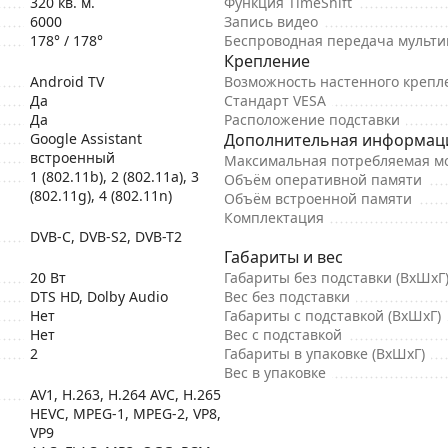
320 кв. м.
Функция TimeShift
6000
Запись видео
178° / 178°
Беспроводная передача мульт
Крепление
Android TV
Возможность настенного крепл
Да
Стандарт VESA
Да
Расположение подставки
Google Assistant
Дополнительная информац
встроенный
Максимальная потребляемая м
1 (802.11b), 2 (802.11a), 3
Объём оперативной памяти
(802.11g), 4 (802.11n)
Объём встроенной памяти
Комплектация
DVB-C, DVB-S2, DVB-T2
Габариты и вес
20 Вт
Габариты без подставки (ВхШхГ
DTS HD, Dolby Audio
Вес без подставки
Нет
Габариты с подставкой (ВхШхГ)
Нет
Вес с подставкой
2
Габариты в упаковке (ВхШхГ)
Вес в упаковке
AV1, H.263, H.264 AVC, H.265
HEVC, MPEG-1, MPEG-2, VP8,
VP9