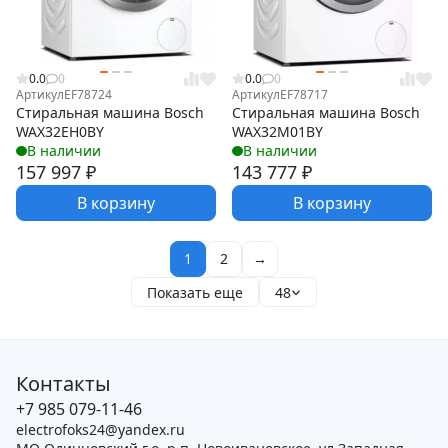
0.0
0
0.0
0
Артикул
EF78724
Артикул
EF78717
Стиральная машина Bosch
Стиральная машина Bosch
WAX32EH0BY
WAX32M01BY
В наличии
В наличии
157 997
₽
143 777
₽
В корзину
В корзину
1
2
→
Показать еще
48
Контакты
+7 985 079-11-46
electrofoks24@yandex.ru