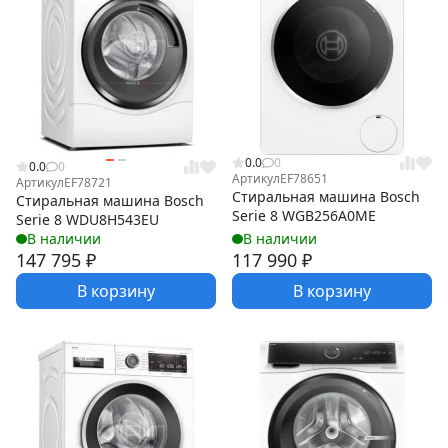
0.0
0
0.0
0
Артикул
EF78651
Артикул
EF78721
Стиральная машина Bosch
Стиральная машина Bosch
Serie 8 WGB256A0ME
Serie 8 WDU8H543EU
В наличии
В наличии
147 795
₽
117 990
₽
В корзину
В корзину