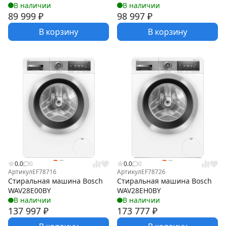
В наличии
В наличии
89 999
₽
98 997
₽
В корзину
В корзину
0.0
0
0.0
0
Артикул
EF78716
Артикул
EF78726
Стиральная машина Bosch
Стиральная машина Bosch
WAV28E00BY
WAV28EH0BY
В наличии
В наличии
137 997
₽
173 777
₽