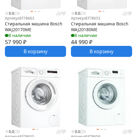
0.0
0
0.0
0
Артикул
EF78663
Артикул
EF78653
Стиральная машина Bosch
Стиральная машина Bosch
WAJ20170ME
WAJ20180ME
В наличии
В наличии
57 990
₽
44 990
₽
В корзину
В корзину
0.0
0
0.0
0
Артикул
EF78655
Артикул
EF78658