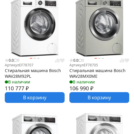
0.0
0
0.0
0
Артикул
EF78707
Артикул
EF78705
Стиральная машина Bosch
Стиральная машина Bosch
WAV28M92PL
WAV28MX0ME
В наличии
В наличии
110 777
₽
106 990
₽
В корзину
В корзину