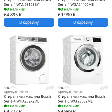
Serie 4 WAN28163BY
Serie 4 WGA24400ME
В наличии
В наличии
64 895
₽
69 990
₽
В корзину
В корзину
0.0
0
0.0
0
Артикул
EF78679
Артикул
EF78698
Стиральная машина Bosch
Стиральная машина Bosch
Serie 4 WHA232X2OE
Serie 6 WAT28682ME
В наличии
В наличии
69 777
₽
89 999
₽