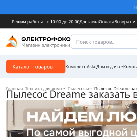
Н
Режим работы - с 10:00 до 20:00
Доставка
Оплата
Возврат и
Каталог товаров
Комплект Asko
Дом и дача
Компь
Главная
–
Техника для дома
–
Пылесосы
–
Пылесос Dreame зак
Пылесос Dreame заказать 