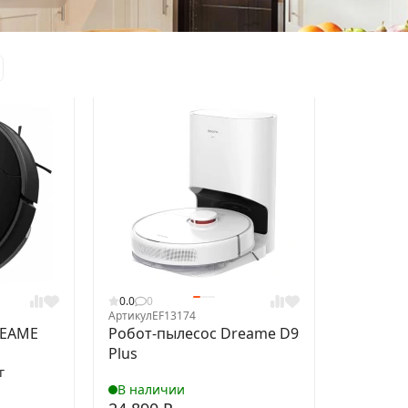
0.0
0
Артикул
EF13174
REAME
Робот-пылесос Dreame D9
Plus
г
В наличии