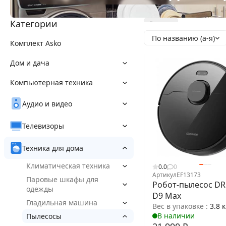
Категории
Dreame
По названию (а-я)
Комплект Asko
Дом и дача
Компьютерная техника
Аудио и видео
Телевизоры
Техника для дома
Климатическая техника
0.0
0
Артикул
EF13173
Паровые шкафы для
Робот-пылесос D
одежды
D9 Max
Гладильная машина
Вес в упаковке :
3.8 к
В наличии
Пылесосы