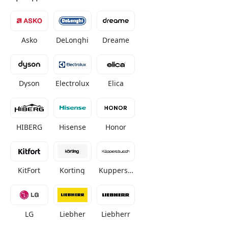
Asko
DeLonghi
Dreame
Dyson
Electrolux
Elica
HIBERG
Hisense
Honor
KitFort
Korting
Kuppersb
usch
LG
Liebher
Liebherr