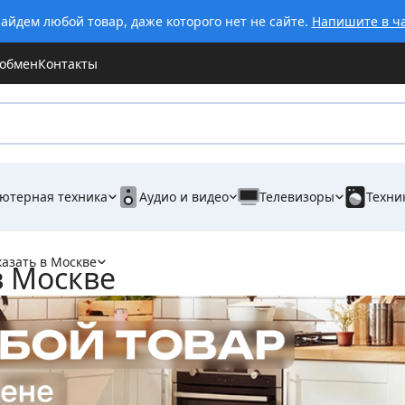
айдем любой товар, даже которого нет не сайте.
Напишите в ч
 обмен
Контакты
ютерная техника
Аудио и видео
Телевизоры
Техни
азать в Москве
в Москве