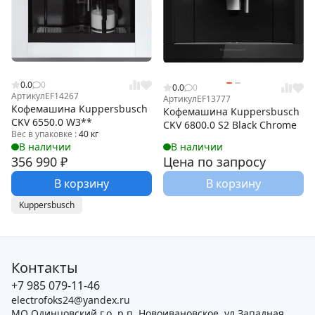
0.0
0
0.0
0
Артикул
EF14267
Артикул
EF13777
Кофемашина Kuppersbusch
Кофемашина Kuppersbusch
CKV 6550.0 W3**
CKV 6800.0 S2 Black Chrome
Вес в упаковке :
40 кг
В наличии
В наличии
356 990
₽
Цена по запросу
В корзину
В корзину
Kuppersbusch
Контакты
+7 985 079-11-46
electrofoks24@yandex.ru
МО Одинцовский г.о, р.п. Новоивановское, ул.Западная,