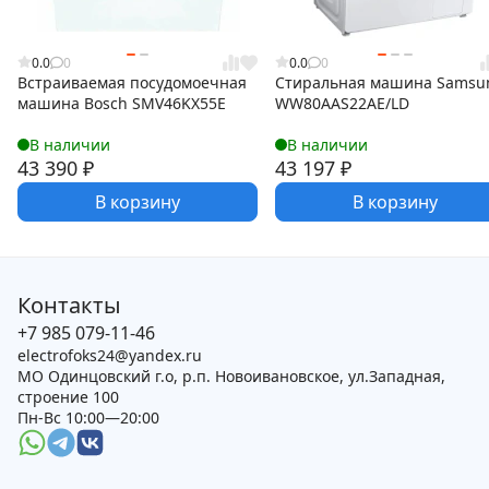
0.0
0
0.0
0
Встраиваемая посудомоечная
Стиральная машина Samsu
машина Bosch SMV46KX55E
WW80AAS22AE/LD
В наличии
В наличии
43 390
₽
43 197
₽
В корзину
В корзину
Контакты
+7 985 079-11-46
electrofoks24@yandex.ru
МО Одинцовский г.о, р.п. Новоивановское, ул.Западная,
строение 100
Пн-Вс 10:00—20:00