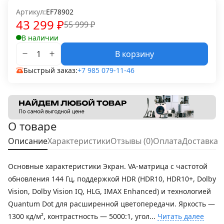
Артикул:
EF78902
43 299
₽
55 999
₽
В наличии
В корзину
Быстрый заказ:
+7 985 079-11-46
О товаре
Описание
Характеристики
Отзывы (0)
Оплата
Доставка
Основные характеристики Экран. VA-матрица с частотой
обновления 144 Гц, поддержкой HDR (HDR10, HDR10+, Dolby
Vision, Dolby Vision IQ, HLG, IMAX Enhanced) и технологией
Quantum Dot для расширенной цветопередачи. Яркость —
1300 кд/м², контрастность — 5000:1, угол...
Читать далее