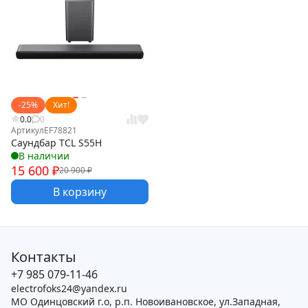
-25%
Хит!
0.0
0
Артикул
EF78821
Саундбар TCL S55H
В наличии
15 600
₽
20 900
₽
В корзину
Контакты
+7 985 079-11-46
electrofoks24@yandex.ru
МО Одинцовский г.о, р.п. Новоивановское, ул.Западная,