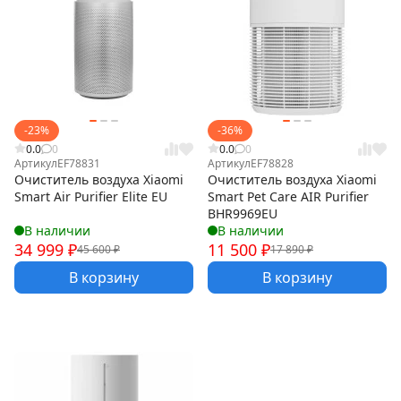
-23%
-36%
0.0
0
0.0
0
Артикул
EF78831
Артикул
EF78828
Очиститель воздуха Xiaomi
Очиститель воздуха Xiaomi
Smart Air Purifier Elite EU
Smart Pet Care AIR Purifier
BHR9969EU
В наличии
В наличии
34 999
₽
11 500
₽
45 600
₽
17 890
₽
В корзину
В корзину