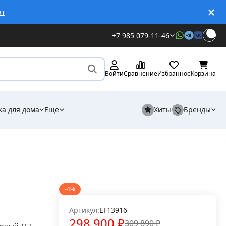
ат
+7 985 079-11-46
Войти
Сравнение
Избранное
Корзина
ка для дома
Еще
Хиты
Бренды
-4%
Артикул:
EF13916
298 900
₽
309 890
₽