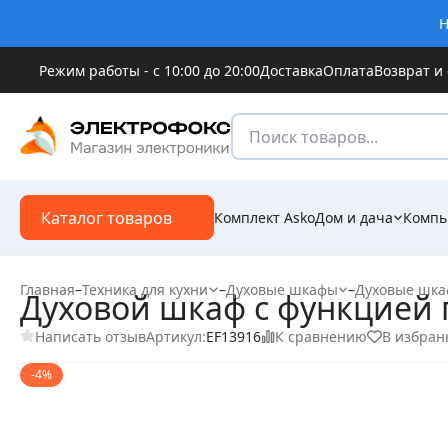
Н
Режим работы - с 10:00 до 20:00
Доставка
Оплата
Возврат и
Каталог товаров
Комплект Asko
Дом и дача
Компь
Главная
–
Техника для кухни
–
Духовые шкафы
–
Духовые шка
Духовой шкаф с функцией 
Написать отзыв
К сравнению
В избран
Артикул:
EF13916
-4%