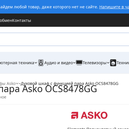
айдем любой товар, даже которого нет не сайте.
Напишите в ч
 обмен
Контакты
ютерная техника
Аудио и видео
Телевизоры
Техни
фы Asko
–
Духовой шкаф с функцией пара Asko OCS8478GG
пара Asko OCS8478GG
ное