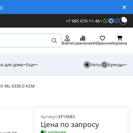
ат
+7 985 079-11-46
Войти
Сравнение
Избранное
Корзина
ка для дома
Еще
Хиты
Бренды
h ML 6330.0 KSM
Артикул:
EF14583
Цена по запросу
В наличии