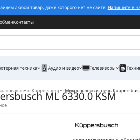
айдем любой товар, даже которого нет не сайте.
Напишите в ч
 обмен
Контакты
ютерная техника
Аудио и видео
Телевизоры
Техни
олновая печь Kuppersberg
–
Микроволновая печь Kuppersbusc
rsbusch ML 6330.0 KSM
ное