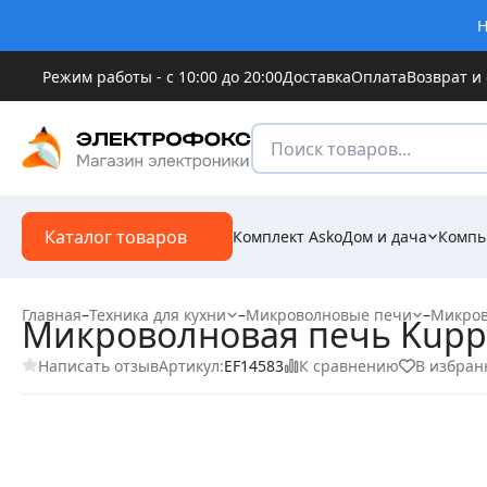
Н
Режим работы - с 10:00 до 20:00
Доставка
Оплата
Возврат и
Каталог товаров
Комплект Asko
Дом и дача
Компь
Главная
–
Техника для кухни
–
Микроволновые печи
–
Микров
Микроволновая печь Kuppe
Написать отзыв
К сравнению
В избран
Артикул:
EF14583