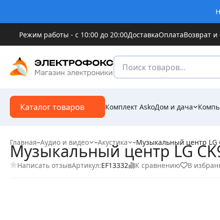
Н
Режим работы - с 10:00 до 20:00
Доставка
Оплата
Возврат и
Каталог товаров
Комплект Asko
Дом и дача
Компь
Главная
–
Аудио и видео
–
Акустика
–
Музыкальный центр LG
Музыкальный центр LG CK
Написать отзыв
К сравнению
В избран
Артикул:
EF13332