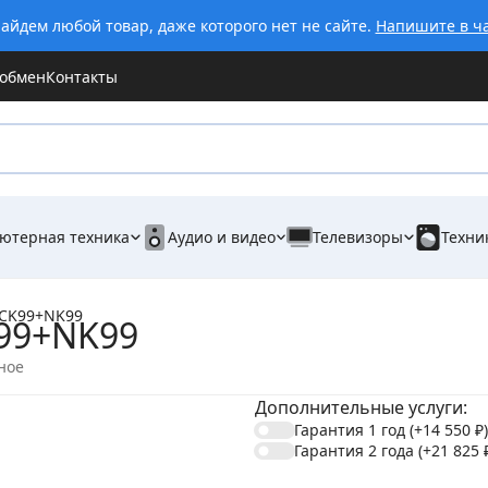
айдем любой товар, даже которого нет не сайте.
Напишите в ч
 обмен
Контакты
ютерная техника
Аудио и видео
Телевизоры
Техни
 CK99+NK99
99+NK99
ное
Дополнительные услуги:
Гарантия 1 год
(+14 550
₽
)
Гарантия 2 года
(+21 825