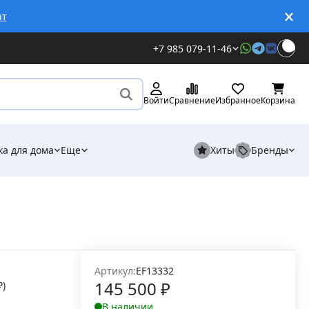
ат
+7 985 079-11-46
Войти
Сравнение
Избранное
Корзина
ка для дома
Еще
Хиты
Бренды
Артикул:
EF13332
145 500
₽
₽
)
В наличии