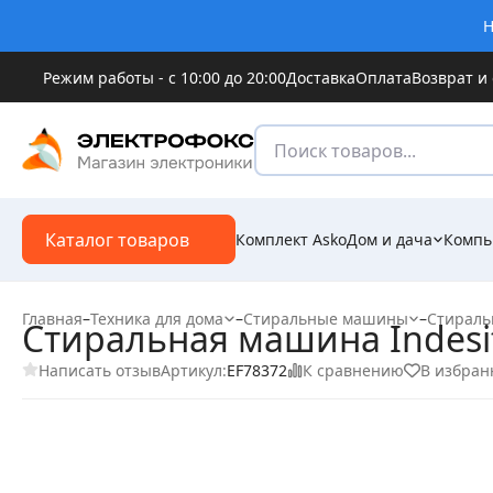
Н
Режим работы - с 10:00 до 20:00
Доставка
Оплата
Возврат и
Каталог товаров
Комплект Asko
Дом и дача
Компь
Главная
–
Техника для дома
–
Стиральные машины
–
Стираль
Стиральная машина Indesit
Написать отзыв
К сравнению
В избран
Артикул:
EF78372