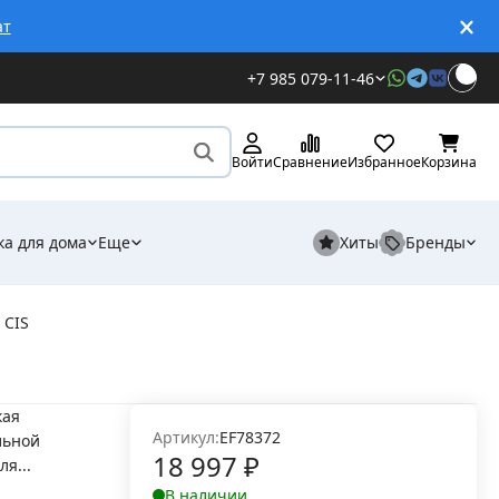
ат
+7 985 079-11-46
Войти
Сравнение
Избранное
Корзина
ка для дома
Еще
Хиты
Бренды
 CIS
кая
Артикул:
EF78372
льной
18 997
₽
я...
В наличии