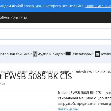
айдем любой товар, даже которого нет не сайте.
Напишите в ч
 обмен
Контакты
ютерная техника
Аудио и видео
Телевизоры
Техни
ная машина Indesit
–
Стиральная машина Indesit EWSB 5085 BK
 EWSB 5085 BK CIS
ное
Indesit EWSB 5085 BK CIS — уз
стиральная машина с фронта
загрузкой, предназначенная дл
Читать далее