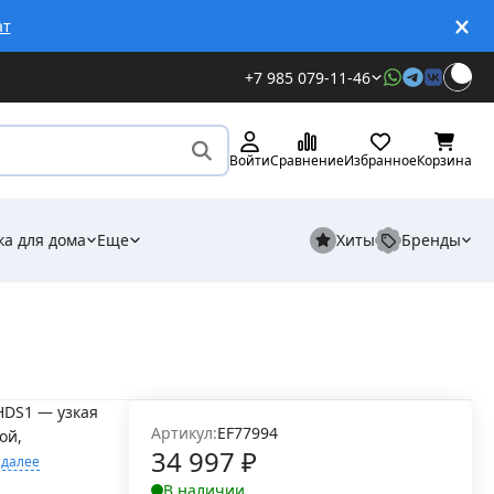
ат
+7 985 079-11-46
Войти
Сравнение
Избранное
Корзина
ка для дома
Еще
Хиты
Бренды
HDS1 — узкая
Артикул:
EF77994
ой,
34 997
₽
 далее
В наличии