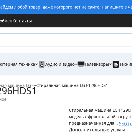
айдем любой товар, даже которого нет не сайте.
Напишите в ч
 обмен
Контакты
ютерная техника
Аудио и видео
Телевизоры
Техни
ная машина LG
–
Стиральная машина LG F1296HDS1
296HDS1
ное
Стиральная машина LG F1296
модель с фронтальной загрузк
предназначенная для...
Читать
Дополнительные услуги: