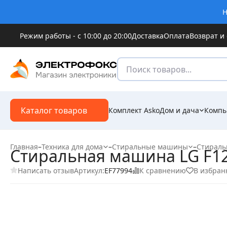
Н
Режим работы - с 10:00 до 20:00
Доставка
Оплата
Возврат и
Каталог товаров
Комплект Asko
Дом и дача
Компь
Главная
–
Техника для дома
–
Стиральные машины
–
Стираль
Стиральная машина LG F1
Написать отзыв
К сравнению
В избран
Артикул:
EF77994