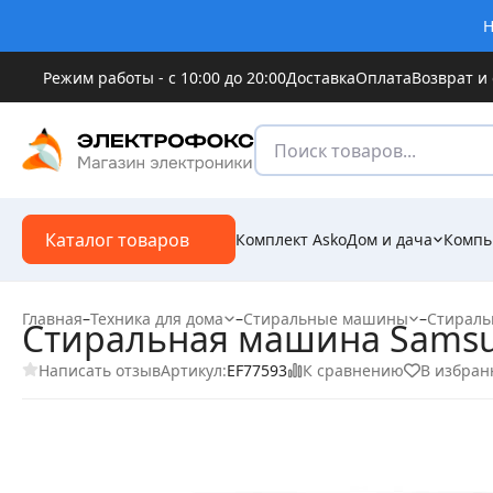
Н
Режим работы - с 10:00 до 20:00
Доставка
Оплата
Возврат и
Каталог товаров
Комплект Asko
Дом и дача
Компь
Главная
–
Техника для дома
–
Стиральные машины
–
Стираль
Стиральная машина Sams
Написать отзыв
К сравнению
В избран
Артикул:
EF77593