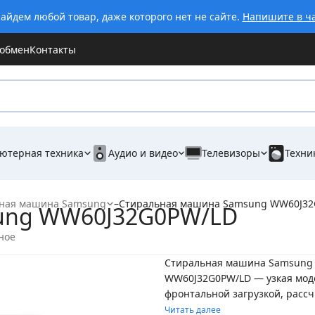
айдем любой товар, даже которого нет не сайте.
Напишите в ч
 обмен
Контакты
ютерная техника
Аудио и видео
Телевизоры
Техни
ная машина Samsung
–
Стиральная машина Samsung WW60J32
ung WW60J32G0PW/LD
ное
Стиральная машина Samsung
WW60J32G0PW/LD — узкая мод
фронтальной загрузкой, рассч
Читать далее