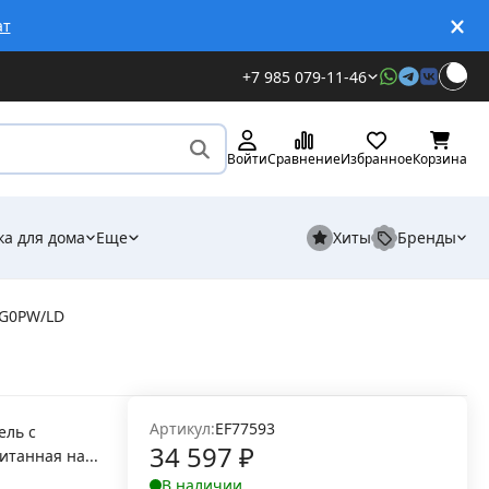
ат
+7 985 079-11-46
Войти
Сравнение
Избранное
Корзина
ка для дома
Еще
Хиты
Бренды
G0PW/LD
Артикул:
EF77593
ель с
34 597
₽
итанная на...
В наличии