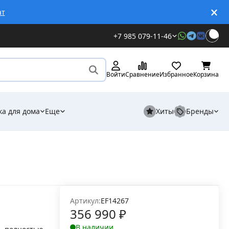
ат
+7 985 079-11-46
Войти
Сравнение
Избранное
Корзина
ка для дома
Еще
Хиты
Бренды
Артикул:
EF14267
356 990
₽
В наличии