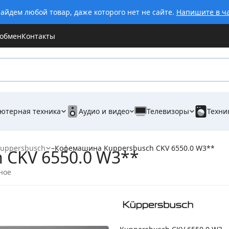
айдем любой товар, даже которого нет не сайте.
Напишите в ч
 обмен
Контакты
ютерная техника
Аудио и видео
Телевизоры
Техни
uppersbusch
–
Кофемашина Kuppersbusch CKV 6550.0 W3**
 CKV 6550.0 W3**
ное