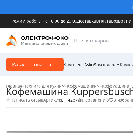
Н
Режим работы - с 10:00 до 20:00
Доставка
Оплата
Возврат и
Каталог товаров
Комплект Asko
Дом и дача
Компь
Главная
–
Техника для кухни
–
Кофемашинки
–
Кофемашина K
Кофемашина Kuppersbusch
Написать отзыв
К сравнению
В избран
Артикул:
EF14267