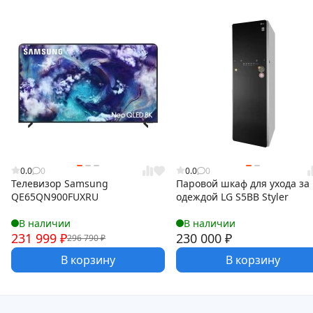
0.0
0
0.0
0
Телевизор Samsung
Паровой шкаф для ухода за
QE65QN900FUXRU
одеждой LG S5BB Styler
В наличии
В наличии
231 999
₽
230 000
₽
296 790
₽
В корзину
В корзину