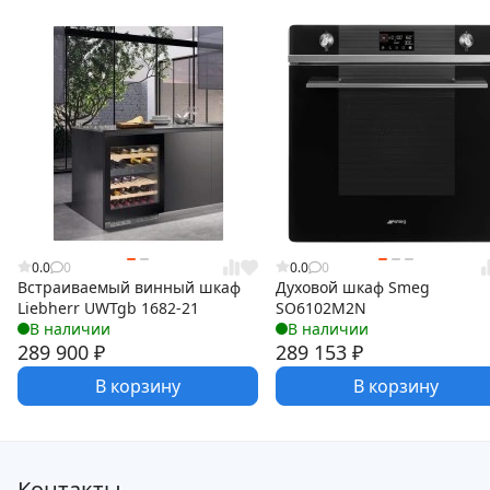
0.0
0
0.0
0
Встраиваемый винный шкаф
Духовой шкаф Smeg
Liebherr UWTgb 1682-21
SO6102M2N
В наличии
В наличии
289 900
₽
289 153
₽
В корзину
В корзину
Контакты