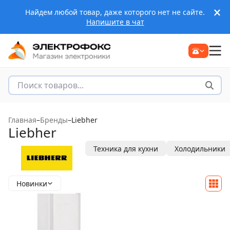
Найдем любой товар, даже которого нет не сайте.
Напишите в чат
Главная
–
Бренды
–
Liebher
Liebher
Техника для кухни
Холодильники
Новинки