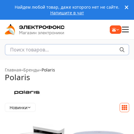
Найдем любой товар, даже которого нет не сайте.
Напишите в чат
Главная
–
Бренды
–
Polaris
Polaris
Новинки