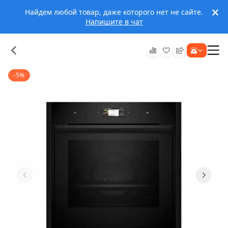
Найдем любой товар, даже которого нет не сайте.
Напишите в чат
-5%